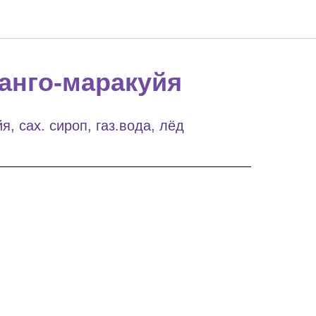
анго-маракуйя
, сах. сироп, газ.вода, лёд