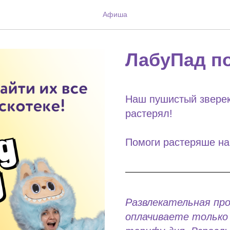
Афиша
ЛабуПад п
Наш пушистый зверек
растерял!
Помоги растеряше най
Развлекательная пр
оплачиваете только 