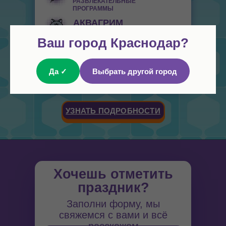
РАЗВЛЕКАТЕЛЬНЫЕ
ПРОГРАММЫ
АКВАГРИМ
СКАЗОЧНЫЙ ОБРАЗ
Ваш город Краснодар?
ФОТО
ПРОФЕССИОНАЛЬНАЯ ЦИФРОВАЯ
Да ✓
Выбрать другой город
СЪЕМКА
УЗНАТЬ ПОДРОБНОСТИ
Хочешь отметить
праздник?
Заполни форму, мы
свяжемся с вами и всё
расскажем